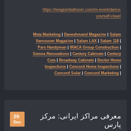
https://teragramballroom.com/tm-event/dance-
yourself-clean/
Meta Marketing
|
Daneshmand Magazine
|
Salam
Vancouver Magazine
|
Salam LAX
|
Salam 118
|
Pars Handyman
|
IRACA Group Construction
|
Sienna Renovations
|
Century Cabinets
|
Century
Cuts
|
Broadway Cabinets
|
Doctor Home
Inspections
|
Concord Home Inspections
|
Concord Solar
|
Concord Marketing
|
معرفی مراکز ایرانی: مرکز
26
Dec
پارس