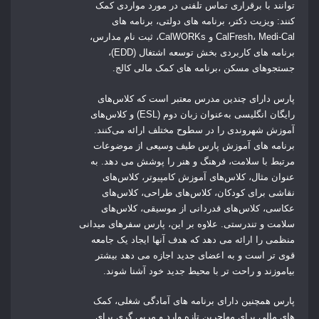
توانند با برقراری تماس تلفنی در مورد مواردی کمک
کنند: ویزیت دکتر، برنامه های دولتی، برنامه های
CalFresh، Medi-Cal و CalWORKs، ثبت نام مدارس،
برنامه های کاربردی بخش توسعه اشتغال (EDD)،
جستجوهای مسکن ،برنامه های کمک مالی کالج.
پارس دارای چندین مدرس معتبر است که کلاس‌های
رایگان انگلیسی به‌عنوان زبان دوم (ESL) و کلاس‌های
آموزش شهروندی را در سطوح مختلف ارائه می‌کنند.
برنامه های آموزش پارس طیف وسیعی از موضوعات
مرتبط با سلامت، فرهنگ و هنر را پوشش می دهد. به
عنوان مثال، کلاس‌های آموزش کامپیوتر، کلاس‌های
نقاشی برای کودکان، کلاس‌های طراحی، کلاس‌های
عکاسی، کلاس‌های قدردانی از موسیقی، کلاس‌های
سلامت و تندرستی. علاوه بر این، پارس سفرهای میدانی
منظمی را ارائه می دهد که هدف آنها ایجاد یک جامعه
قوی تر است و به اعضای جدید اجازه می دهد بیشتر
بیاموزند و راحت تر با محیط جدید خود آشنا شوند.
پارس همچنین دارای برنامه های آمادگی شغلی، کمک
های مالی برای مهاجرین تازه وارد و مربی گری برای