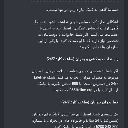
همه ما گاهی به کمک نیاز داریم.
تو تنها نیستی.
اشکالی ندارد که احساس خوبی نداشته باشید. همه ما
گاهی اوقات احساس غمگینی، اضطراب، ناراحتی یا
عصبانیت می کنیم. اگر شما، خانواده یا دوستانتان به
شخصی نیاز دارید که با او صحبت کنید، با یکی از این
سازمان ها تماس بگیرید:
راه نجات خودکشی و بحران (ساعت کار: 24/7):
اگر شما یا شخصی که می‌شناسید سلامت روان یا بحران
مربوط به مصرف مواد را تجربه می‌کنید، شبکه Lifeline
24/7 در دسترس است.
با
988
تماس بگیرید یا پیامک
ارسال کنید یا در
988lifeline.org
چت کنید.
خط بحران جوانان (ساعت کار: 24/7):
یک سیستم پاسخ اضطراری سراسری 24/7 برای جوانان
(سنین 12 تا 24 سال) و خانواده های در بحران.
با شماره
800-843-5200
تماس بگیرید یا پیامک کنید.