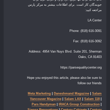
جویندگان کار است. برای اطلاعات بیشتر به مرکز پارس
مراجعه کنید:
LA Center
Phone:
(818) 616-3091
Fax:
(818) 616-3092
Address:
4954 Van Nuys Blvd. Suite 201, Sherman
Oaks, CA 91403
https://parsequalitycenter.org
Hope you enjoyed this article, please also be sure to
follow our friends
Meta Marketing
|
Daneshmand Magazine
|
Salam
Vancouver Magazine
|
Salam LAX
|
Salam 118
|
Pars Handyman
|
IRACA Group Construction
|
Sienna Renovations
|
Century Cabinets
|
Century