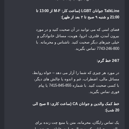
TalkLine جوانان LGBT (ساعت کار: M-F از 13:00 تا
21:00 و شنبه ۹ صبح تا ۲ بعد از ظهر):
فضای امنی که می توانید در آن صحبت کنید و در مورد
بیرون آمدن، قلدری، انزوا، هویت، مسائل خانوادگی و
خیلی چیزهای دیگر صحبت کنید. ناشناس و محرمانه.
با
800-246-7743
تماس بگیرید.
24/7 خط گرم:
در مورد هر چیزی که شما را آزار می دهد – خواه روابط،
مسائل مالی، اضطراب، غم و اندوه یا چالش های دیگر،
با کسی صحبت کنید. با شماره
855-845-7415
یا پیام
فوری تماس بگیرید.
خط کمک والدین و جوانان CA (ساعت کاری: 8 صبح الی
20 شب):
یک تماس رایگان، محرمانه، متن یا منبع چت زنده برای
والدین و جوانانی که به دنبال حمایت عاطفی هستند.
با