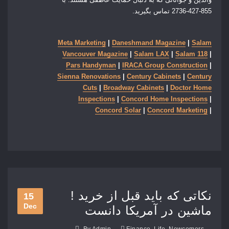
855-427-2736
تماس بگیرید.
Meta Marketing
|
Daneshmand Magazine
|
Salam
Vancouver Magazine
|
Salam LAX
|
Salam 118
|
Pars Handyman
|
IRACA Group Construction
|
Sienna Renovations
|
Century Cabinets
|
Century
Cuts
|
Broadway Cabinets
|
Doctor Home
Inspections
|
Concord Home Inspections
|
Concord Solar
|
Concord Marketing
|
! نکاتی که باید قبل از خرید
15
Dec
ماشین در آمریکا دانست
By
Admin
Finance
,
Life
,
Newcomers