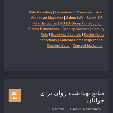
Meta Marketing
|
Daneshmand Magazine
|
Salam
Vancouver Magazine
|
Salam LAX
|
Salam 118
|
Pars Handyman
|
IRACA Group Construction
|
Sienna Renovations
|
Century Cabinets
|
Century
Cuts
|
Broadway Cabinets
|
Doctor Home
Inspections
|
Concord Home Inspections
|
Concord Solar
|
Concord Marketing
|
منابع بهداشت روان برای
22
Dec
جوانان
By
Admin
Health
,
Newcomers