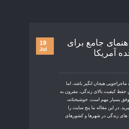
هنمای جامع برای
19
Jul
ده آمریکا
ماجراجویی
هیجان
انگیز
باشد،
اما
حفظ
کیفیت
بالای
زندگی،
مقرون
به
فق
بسیار
مهم
است.
خوشبختانه،
رید.
در
این
مقاله
ما
پنج
سایت
را
های
زندگی
در
شهرها
و
کشورهای