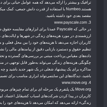
ترافیک
و
بیشتر
را
ارائه
می‌دهد
که
همه
عوامل
حیاتی
برای
در
هستند.
Numbeo
با
استفاده
از
قدرت
دانش
جمعی،
کمک میکن
مقصد
بعدی
خود
داشته
باشید.
www.payscale.com
3.
در
حالی
که
Payscale
عمدتا
برای
ابزارهای
مقایسه
حقوق
ش
ارزشمندی
در
مورد
هزینه‌های
زندگی
در
شهرها
و
ایالت‌های
م
کاربران
اجازه
می‌دهد
تا
هزینه‌های
خود
را
بین
محل
فعلی
و
م
تنظیم
حقوق
و
دستمزد
بازتابی
دقیق
از
پیامدهای
مالی
را نش
داده‌های
مقیاس
پرداخت
مبتنی
بر
بررسی‌های
گسترده
و
تحق
چگونگی
هزینه‌های
زندگی
می‌تواند
به‌طور
قابل
توجهی
در
من
مذاکره
برای
یک
پیشنهاد
شغلی
در
یک
شهر
جدید
باشید
و
چه
باشید،
دیدگاه‌های
این سایت
می‌تواند
ابزاری
مناسب
برای
تصمیم
www.move.org
4.
Move.org
یک
پلت
فرم
یک
مرحله
ای
برای
تمام
چیزهای
مربو
کاربران
در
پیدا
کردن
شرکت‌های
اسباب کشی
قابل
اعتماد
،
ای
زندگی»
ارائه
می‌دهد
که
امکان
می‌دهد
تا
هزینه‌های
خود
را ب