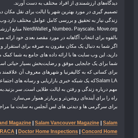
دیدگاه‌های
ارزشمندی
از
افراد
مختلف
به
دست
آورند.
تصمیم
گیری
در
مورد
بهترین
شهر
یا
ایالت
برای
نقل مکان در
زندگی
نیاز
به
تحقیق
و
بررسی
کامل
عوامل
مختلف دارد.
وب
Move.org
Payscale،
Numbeo،
و
NerdWallet
منابع
ارزشم
بالقوه
برای
انتخاب
آگاهانه
در
مورد
مقصد
بعدی
خود
ارائه
می‌
اگر
شما
به
دنبال
یک
مکان
مقرون
به
صرفه
برای
استقرار
و
دارید
،
این
وب
سایت
ها
با
ارائه
داده
های
جامع
به شما کمک م
شما
برای
یک
جابجایی
موفق
و
رضایت‌بخش
بسیار
حیاتی
است
برای
کسانی
که
به
کالیفرنیا
و
شهرهای
معروف
آن
علاقمند
ه
Salam LA
که
یک
شبکه
خبری
بازاریابی
و
رسانه
های
اجتماع
مهم
درباره
زندگی
و
رفتن
به
ایالت
طلایی
است,
سر
بزنید.
به
راه
را
برای
آینده‌ای
روشن‌تر
و
پربارتر
هموار
می‌سازد.
برای سرگرمی ها و دیدنی های لس آنجلس به سایت ما مراجع
nd Magazine
|
Salam Vancouver Magazine
|
Salam
IRACA
|
Doctor Home Inspections
|
Concord Home