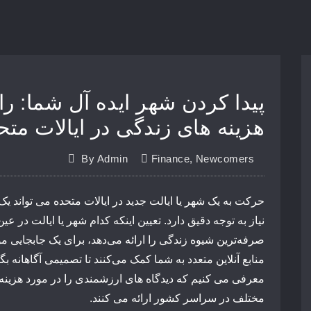
پیدا کردن شهر ایده آل شما: را
هزینه های زندگی در ایالات متح
By
Admin
Finance
,
Newcomers
حرکت
به
یک
شهر
یا
ایالت
جدید
در
ایالات
متحده
می
تواند
یک
نیاز
به
توجه
دقیق
دارد
.
تعیین
اینکه
کدام
شهر
یا
ایا
لت
در
عین
صرفه‌ترین
شیوه
زندگی
را
ارائه
می‌دهد،
برای
یک
جابجایی
مو
منابع
آنلاین
متعدد
به
شما
کمک
می‌کنند
تا
تصمیمی
آگاهانه
بگی
معرفی
می
کنیم
که
دیدگاه
های
ارزشمندی
را
در
مورد
هزینه
مختلف
در
سراسر
کشور
ارائه
می
کنند.