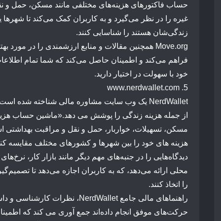
حساب
فاکتورهای
هزینه‌های
مختلفی
مانند
مسکن،
حمل
و
ن
غیره
را
در
نظر
می‌گیرد
و
به
کاربران
کمک
می‌کند
تا
شهرها
ی
زندگی‌شان
هستند
را
شناسایی
کنند.
Move.org
همچنین
مقالات
و
منابع
ارزشمندی
را
در
مورد
بهت
فراهم
می‌کند
و
اطمینان
حاصل
می‌کند
که
شما
تمام
اطلاعا
خود
با
سهولت
در
اختیار
دارید.
www.nerdwallet.com
5.
NerdWallet
یک
وب
سایت
مشاوره
مالی
شناخته
شده
است
از
جمله
هزینه
زندگی
را
پوشش
می
دهد.
«
ماشین
حساب هزین
مسکن،
تسهیلات،
خواربار،
حمل
و
نقل
و
مراقبت
بهداشتی
ا
هزینه
های
خود
را
بین
شهرها
و
کشورهای
مختلف
مقایسه
کنن
دیدگاه‌هایی
را
در
جنبه‌های
مهم
دیگر
مانند
بازار
کار،
نرخ‌های
محلی
ارائه
می‌دهد،
که
به
کاربران
اجازه
می‌دهد
تا
تصمیم‌گیر
را
اتخاذ
کنند.
راهنماهای
مالی
جامع
NerdWallet،
نظرات
کارشناسی
و
داس
حرکت‌های
موفق
انجام
داده‌اند جمع آوری می کند که
اطمینا