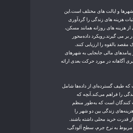
هرها
و
ایالت
های
مختلف
است.
این
یات
هزینه
های
زندگی را گردآوری
از
هزینه
های
روزانه
همانند
مسکن،
ر
بر
می
گیرند.
رویکرد
داده‌محور
ک
مقصد
بالقوه
را
ارزیابی
کنند.
پیامدهای
مالی
جابجایی
به
شهرهای
یری
آگاهانه
در
مورد
حرکت
بعدی
ارائه
که
طیف
گسترده‌ای
از
داده‌ها
شامل
دگی
را
فراهم
می‌کند.
آنچه
که
کنندگان
است
که
به‌طور
منظم
زینه‌های
زندگی
بین
دو
شهر
را
ز
قدرت
خرید
محلی
داشته
باشند.
مربوط
به
نرخ
جرم،
سطح
آلودگی،