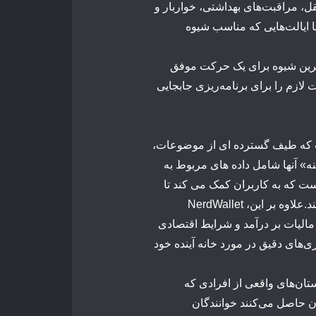
قل،
مراقبت‌های
بهداشتی،
خواربار
و
ا
ایالت‌هایی
که
مناسب
شیوه
رین
شیوه
برای
یک
حرکت
موفق
ت
لازم
را
برای
برنامه‌ریزی
جابجایی
که
طیف
گسترده
ای
از
موضوعات،
ه»
آنها
شامل
داده
های
مربوط
به
ست
که
به
کاربران
کمک
می
کند
تا
د.
علاوه
بر
این،
NerdWallet
مالیات
بر
درآمد
و
شرایط
اقتصادی
ی‌های
دقیق
در
مورد
خانه
آینده
خود
تان‌های
واقعی
از
افرادی
که
ن
حاصل
می‌کنند
خوانندگان