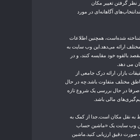
نظر
گرفتن
تغییر
مکان
د
انتخاب‌های
آگاهانه‌ای
در
مورد
ناخته
شده‌است،
همچنین
اطلاعات
ختلف
ارائه
می‌دهد.
این
وب
سایت
به
قصد
بالقوه
خود
مقایسه
کنند،
و
در
ان می دهد
.
یقات
بازار،
ارائه
درک
جامعی
از
اطق
مختلف
متفاوت
باشد.
چه
در
حال
صرفا
در
حال
بررسی
یک
شروع
تازه
‌گیری‌های
مالی
باشد.
ط
به نقل مکان
است.
جدا
از
کمک
به
ن
وب
سایت
یک
«ماشین
حساب
ه صورت دقیق ارزیابی کنید.
ماشین