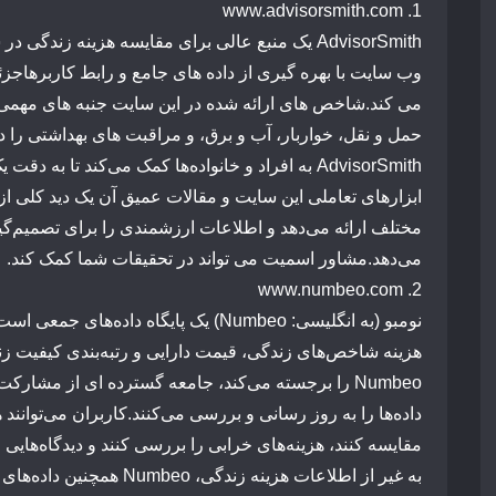
www.advisorsmith.com
1.
AdvisorSmith
یک
منبع
عالی
برای
مقایسه
هزینه
زندگی
در
ش
وب
سایت
با
بهره
گیری
از
داده
های
جامع
و
رابط
کاربر
ها
جزئ
می کند.
شاخص
های
ارائه
شده
در
این
سایت
جنبه
های
مهمی
حمل
و
نقل،
خواربار،
آب
و
برق،
و
مراقبت
های
بهداشتی
را
د
AdvisorSmith
به
افراد
و
خانواده‌ها
کمک
می‌کند
تا
به
دقت
ی
ابزارهای
تعاملی
این
سایت
و
مقالات
عمیق
آن
یک
دید
کل
ی
از
مختلف
ارائه
می‌دهد
و
اطلاعات
ارزشمندی
را
برای
تصمیم‌گ
می‌دهد.
مشاور
اسمیت
می
تواند
در
تحقیقات
شما
کمک
کند.
www.numbeo.com
2.
نومبو
(به
انگلیسی:
Numbeo)
یک
پایگاه
داده‌های
جمعی
است
هزینه
شاخص‌های
زندگی،
قیمت
دارایی
و
رتبه‌بندی
کیفیت
زن
Numbeo
را
برجسته
می‌کند،
جامعه
گسترده
ای
از
مشارکت
داده‌ها
را
به
روز
رسانی
و
بررسی
می‌کنند.
کاربران
می‌توانند
ه
مقایسه
کنند،
هزینه‌های
خرابی
را
بررسی
کنند
و
دیدگاه‌هایی
ا
به
غیر
از
اطلاعات
هزینه
زندگی،
Numbeo
همچنین
داده‌های