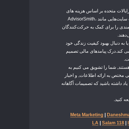
ایالات
متحده
بر
اساس
هزینه
های
سایت‌هایی
مانند
AdvisorSmith،
ندی
را
برای
کمک
به
حرکت‌کنندگان
دهند.
یا
به
دنبال
بهبود
کیفیت
زندگی
خود
ی کند
.
درک
پیامدهای
مالی
تصمیم
.
ستند,
شما
را
تشویق
می
کنیم
به
ی
مختص
به
ارائه
اطلاعات,
و
اخبار
یاد
داشته
باشید
که
تصمیمات
آگاهانه
ه کنید.
Meta Marketing
|
Daneshma
LA
|
Salam 118
|