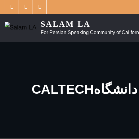
Skip
to
content
SALAM LA
For Persian Speaking Community of Californ
فی دانشگاه