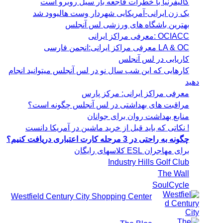
کالیفرنیا با خطرات فاجعه بار سیل روبرو است
یک زن ایرانی-آمریکایی شهردار وست هالیوود شد
بهترین باشگاه های ورزشی لس آنجلس
OCIACC :معرفی مراکز ایرانی
LA & OC معرفی مراکز ایرانی:انجمن فارسی
کاریابی در لس آنجلس
کارهایی که این شب سال نو در لس آنجلس میتوانید انجام
دهید
معرفی مراکز ایرانی: مرکز پارس
مراقبت های بهداشتی در لس آنجلس چگونه است؟
منابع بهداشت روان برای جوانان
! نکاتی که باید قبل از خرید ماشین در آمریکا دانست
چگونه به راحتی در 3 مرحله کارت اعتباری دریافت کنیم؟
برای مهاجران ESL کلاسهای رایگان
Industry Hills Golf Club
The Wall
SoulCycle
Westfield Century City Shopping Center