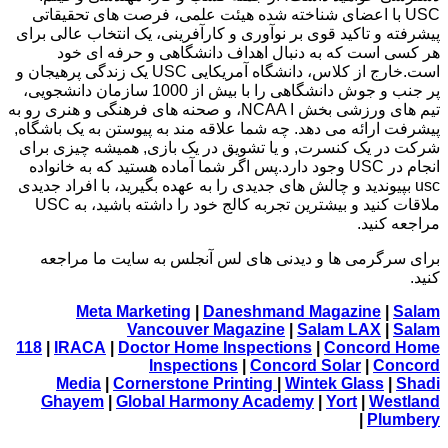
USC با اعضای شناخته شده هیئت علمی، فرصت های تحقیقاتی
پیشرفته و تاکید قوی بر نوآوری و کارآفرینی، یک انتخاب عالی برای
هر کسی است که به دنبال اهداف دانشگاهی و حرفه ای خود
است.
خارج از کلاس، دانشگاه آمریکایی USC یک زندگی پرهیجان و
پر جنب و جوش دانشگاهی را با بیش از 1000 سازمان دانشجویی،
تیم های ورزشی بخش NCAA I، و صحنه های فرهنگی و هنری رو به
پیشرفت ارائه می دهد. چه شما علاقه مند به پیوستن به یک باشگاه,
شرکت در یک کنسرت, و یا تشویق در یک بازی, همیشه چیزی برای
انجام در USC وجود دارد.پس اگر شما آماده هستید که به خانواده
usc بپیوندید و چالش های جدیدی را به عهده بگیرید، با افراد جدیدی
ملاقات کنید و بیشترین تجربه کالج خود را داشته باشید، به USC
مراجعه کنید.
برای سرگرمی ها و دیدنی های لس آنجلس به سایت ما مراجعه
کنید.
Meta Marketing
|
Daneshmand Magazine
|
Salam
Vancouver Magazine
|
Salam LAX
|
Salam
118
|
IRACA
|
Doctor Home Inspections
|
Concord Home
Inspections
|
Concord Solar
|
Concord
Media
|
Cornerstone Printing
|
Wintek Glass
|
Shadi
Ghayem
|
Global Harmony Academy
|
Yort
|
Westland
|
Plumbery