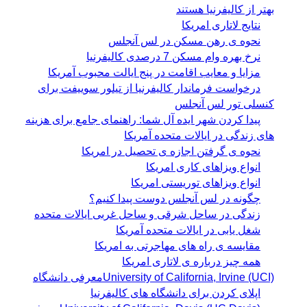
بهتر از کالیفرنیا هستند
نتایج لاتاری امریکا
نحوه ی رهن مسکن در لس آنجلس
نرخ بهره وام مسکن 7 درصدی کالیفرنیا
مزایا و معایب اقامت در پنج ایالت محبوب آمریکا
درخواست فرماندار کالیفرنیا از تیلور سوییفت برای
کنسلی تور لس آنجلس
پیدا کردن شهر ایده آل شما: راهنمای جامع برای هزینه
های زندگی در ایالات متحده آمریکا
نحوه ی گرفتن اجازه ی تحصیل در امریکا
انواع ویزاهای کاری امریکا
انواع ویزاهای توریستی امریکا
چگونه در لس آنجلس دوست پیدا کنیم؟
زندگی در ساحل شرقی و ساحل غربی ایالات متحده
شغل یابی در ایالات متحده آمریکا
مقایسه ی راه های مهاجرتی به امریکا
همه چیز درباره ی لاتاری امریکا
University of California, Irvine (UCI)معرفی دانشگاه
اپلای کردن برای دانشگاه های کالیفرنیا