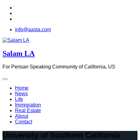
Skip
to
content
info@aasta.com
Salam LA
For Persian Speaking Community of California, US
Home
News
Life
Immigration
Real Estate
About
Contact
University of Southern California