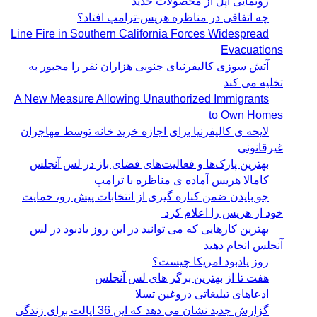
رونمایی اپل از محصولات جدید
چه اتفاقی در مناظره هریس-ترامپ افتاد؟
Line Fire in Southern California Forces Widespread
Evacuations
آتش سوزی کالیفرنیای جنوبی هزاران نفر را مجبور به
تخلیه می کند
A New Measure Allowing Unauthorized Immigrants
to Own Homes
لایحه ی کالیفرنیا برای اجازه خرید خانه توسط مهاجران
غیرقانونی
بهترین پارک‌ها و فعالیت‌های فضای باز در لس آنجلس
کامالا هریس آماده ی مناظره با ترامپ
جو بایدن ضمن کناره گیری از انتخابات پیش رو، حمایت
خود از هریس را اعلام کرد
بهترین کارهایی که می توانید در این روز یادبود در لس
آنجلس انجام دهید
روز یادبود امریکا چیست؟
هفت تا از بهترین برگر های لس آنجلس
ادعاهای تبلیغاتی دروغین تسلا
گزارش جدید نشان می دهد که این 36 ایالت برای زندگی