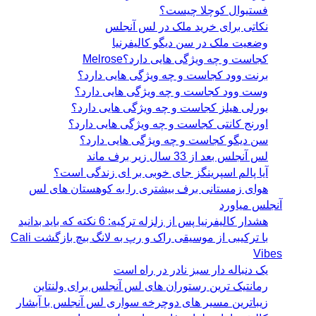
فستیوال کوچلا چیست؟
نکاتی برای خرید ملک در لس آنجلس
وضعیت ملک در سن دیگو کالیفرنیا
کجاست و چه ویژگی هایی دارد؟Melrose
برنت وود کجاست و چه ویژگی هایی دارد؟
وست وود کجاست و چه ویژگی هایی دارد؟
بورلی هیلز کجاست و چه ویژگی هایی دارد؟
اورنج کانتی کجاست و چه ویژگی هایی دارد؟
سن دیگو کجاست و چه ویژگی هایی دارد؟
لس آنجلس بعد از 33 سال زیر برف ماند
آیا پالم اسپرینگز جای خوبی بر ای زندگی است؟
هوای زمستانی برف بیشتری را به کوهستان های لس
آنجلس میاورد
هشدار کالیفرنیا پس از زلزله ترکیه: 6 نکته که باید بدانید
با ترکیبی از موسیقی راک و رپ به لانگ بیچ بازگشت Cali
Vibes
یک دنباله دار سبز نادر در راه است
رمانتیک ترین رستوران های لس آنجلس برای ولنتاین
زیباترین مسیر های دوچرخه سواری لس آنجلس با آبشار