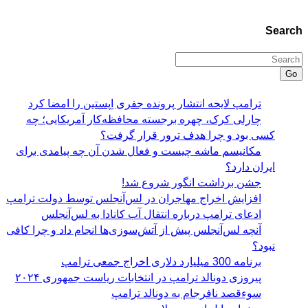
Search
Go
ترامپ لایحه انتشار پرونده جفری اِپستین را امضا کرد
چارلی کرک، چهره برجسته محافظه‌کار آمریکایی؛ چه
کسی بود و چرا هدف ترور قرار گرفت؟
مکانیسم ماشه چیست و فعال شدن آن چه پیامدی برای
ایران دارد؟
جشن برداشت انگور شروع شد!
افزایش اخراج مهاجران در لس‌آنجلس توسط دولت ترامپ
ادعای ترامپ درباره انتقال آب کانادا به لس‌آنجلس
آنچه لس‌آنجلس پیش از آتش‌سوزی‌ها انجام داد و چرا کافی
نبود؟
برنامه 300 میلیارد دلاری اخراج جمعی ترامپ
پیروزی دونالد ترامپ در انتخابات ریاست جمهوری ۲۰۲۴
سوءقصد نافرجام به دونالد ترامپ